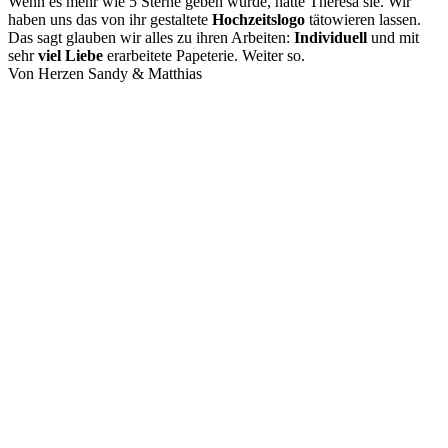
Wenn es mehr wie 5 Sterne geben würde, hätte Theresa sie. Wir
haben uns das von ihr gestaltete
Hochzeitslogo
tätowieren lassen.
Das sagt glauben wir alles zu ihren Arbeiten:
Individuell
und mit
sehr
viel Liebe
erarbeitete Papeterie. Weiter so.
Von Herzen Sandy & Matthias