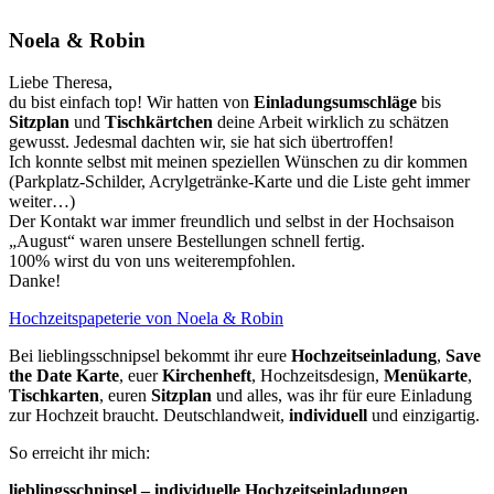
Noela & Robin
Liebe Theresa,
du bist einfach top! Wir hatten von
Einladungsumschläge
bis
Sitzplan
und
Tischkärtchen
deine Arbeit wirklich zu schätzen
gewusst. Jedesmal dachten wir, sie hat sich übertroffen!
Ich konnte selbst mit meinen speziellen Wünschen zu dir kommen
(Parkplatz-Schilder, Acrylgetränke-Karte und die Liste geht immer
weiter…
)
Der Kontakt war immer freundlich und selbst in der Hochsaison
„August“ waren unsere Bestellungen schnell fertig.
100% wirst du von uns weiterempfohlen.
Danke!
Hochzeitspapeterie von Noela & Robin
Bei lieblingsschnipsel bekommt ihr eure
Hochzeitseinladung
,
Save
the Date Karte
, euer
Kirchenheft
, Hochzeitsdesign,
Menükarte
,
Tischkarten
, euren
Sitzplan
und alles, was ihr für eure Einladung
zur Hochzeit braucht. Deutschlandweit,
individuell
und einzigartig.
So erreicht ihr mich:
lieblingsschnipsel – individuelle Hochzeitseinladungen